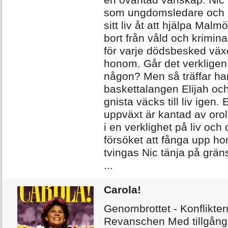
en oväntad vänskap. Nic 
som ungdomsledare och 
sitt liv åt att hjälpa Mal
bort från våld och krimina
för varje dödsbesked växer
honom. Går det verkligen
någon? Men så träffar ha
baskettalangen Elijah oc
gnista väcks till liv igen. 
uppväxt är kantad av orol
i en verklighet på liv och 
försöket att fånga upp h
tvingas Nic tänja på grän
...
Carola!
Genombrottet - Konflikter
Revanschen Med tillgång t