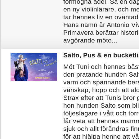
förmögna adel. Så en da
en ny violinlärare, och 
tar hennes liv en ovänta
Hans namn är Antonio Viv
Primavera berättar histor
avgörande möte...
Salto, Pus & en bucketli
Möt Tuni och hennes bäst
den pratande hunden Sal
varm och spännande ber
vänskap, hopp och att ald
Strax efter att Tunis bror g
hon hunden Salto som bl
följeslagare i vått och tor
får veta att hennes mamm
sjuk och allt förändras fi
för att hjälpa henne att v