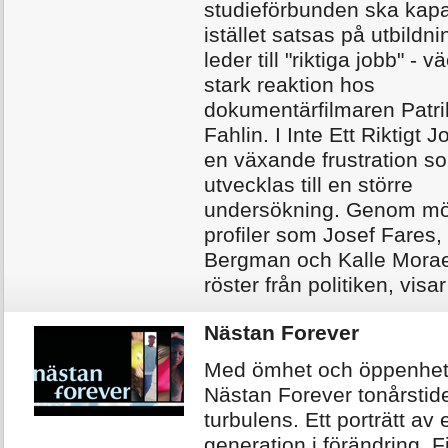
studieförbunden ska kapas
istället satsas på utbildn
leder till "riktiga jobb" - 
stark reaktion hos
dokumentärfilmaren Patri
Fahlin. I Inte Ett Riktigt J
en växande frustration s
utvecklas till en större
undersökning. Genom m
profiler som Josef Fares,
Bergman och Kalle Mora
röster från politiken, visar
Nästan Forever
Med ömhet och öppenhet 
Nästan Forever tonårstid
turbulens. Ett porträtt av 
generation i förändring. F