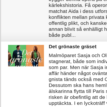
kärlekshistoria. Få opero
matchat Aida i dess utfor
konflikten mellan privata
offentlig plikt, och kansk
annan blivit så enhälligt 
både publ...
Det grönaste gräset
Malmöparet Sasja och Oli
stagnerat, både som indi
som par. Men när Sasja i
affär händer något ovänta
gnista tänds också med O
Dessutom ska hans heml
älskarinna flytta till Paris
risken är obefintlig att de 
upptäckta. I en lyckoträff