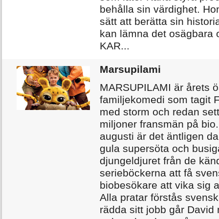
behålla sin värdighet. Hon
sätt att berätta sin histor
kan lämna det osägbara 
KAR...
Marsupilami
MARSUPILAMI är årets ö
familjekomedi som tagit 
med storm och redan sett
miljoner fransmän på bio
augusti är det äntligen da
gula supersöta och busig
djungeldjuret från de kän
serieböckerna att få sve
biobesökare att vika sig a
Alla pratar förstås svensk
rädda sitt jobb går Davi