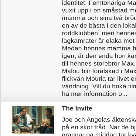
identitet. Femtonåriga Ma
vuxit upp i en småstad m
mamma och sina två bröd
en av de bästa i den loka
roddklubben, men henne
lagkamrater är elaka mot
Medan hennes mamma bör
igen, är den enda hon ka
till hennes storebror Max
Malou blir förälskad i Ma
flickvän Mouria tar livet 
vändning. Vill du boka fil
ha mer information o...
The Invite
Joe och Angelas äktensk
på en skör tråd. När de b
grannar på middag tar kv