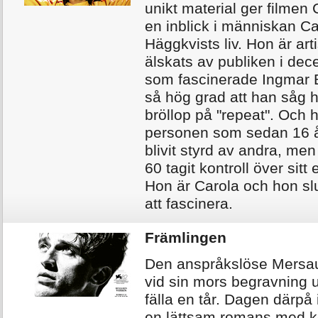
unikt material ger filme
en inblick i människan Ca
Häggkvists liv. Hon är ar
älskats av publiken i dec
som fascinerade Ingmar 
så hög grad att han såg 
bröllop på "repeat". Och 
personen som sedan 16 å
blivit styrd av andra, me
60 tagit kontroll över sitt e
Hon är Carola och hon slu
att fascinera.
Främlingen
Den anspråkslöse Mersau
vid sin mors begravning u
fälla en tår. Dagen därpå
en lättsam romans med k