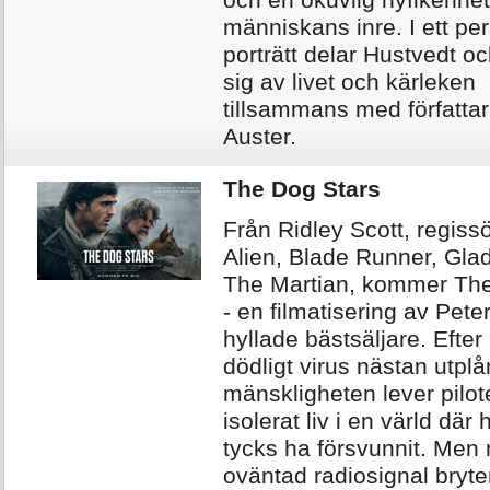
och en okuvlig nyfikenhe
människans inre. I ett per
porträtt delar Hustvedt 
sig av livet och kärleken
tillsammans med författa
Auster.
The Dog Stars
Från Ridley Scott, regis
Alien, Blade Runner, Glad
The Martian, kommer The
- en filmatisering av Pete
hyllade bästsäljare. Efter 
dödligt virus nästan utplå
mänskligheten lever pilot
isolerat liv i en värld där
tycks ha försvunnit. Men 
oväntad radiosignal bryte