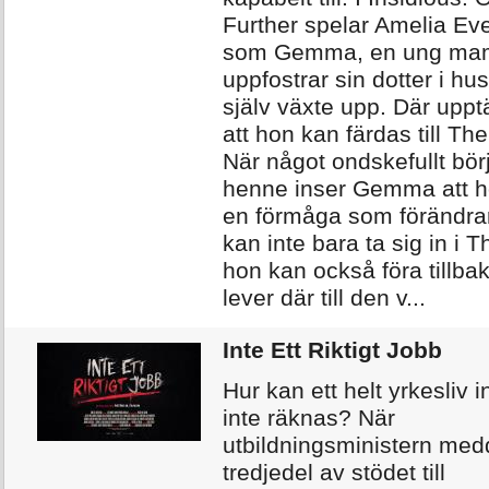
Further spelar Amelia Eve
som Gemma, en ung m
uppfostrar sin dotter i hu
själv växte upp. Där upp
att hon kan färdas till The
När något ondskefullt bör
henne inser Gemma att ho
en förmåga som förändrar 
kan inte bara ta sig in i T
hon kan också föra tillba
lever där till den v...
Inte Ett Riktigt Jobb
Hur kan ett helt yrkesliv 
inte räknas? När
utbildningsministern medd
tredjedel av stödet till