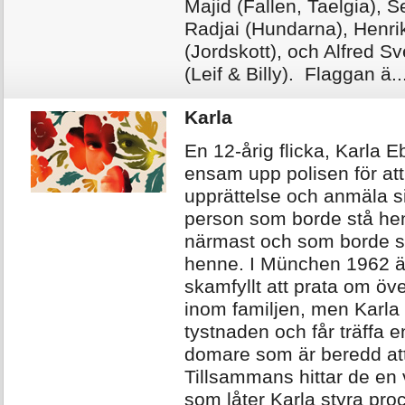
Majid (Fallen, Taelgia), S
Radjai (Hundarna), Henr
(Jordskott), och Alfred S
(Leif & Billy). Flaggan ä..
Karla
En 12-årig flicka, Karla E
ensam upp polisen för att
upprättelse och anmäla si
person som borde stå hen
närmast och som borde 
henne. I München 1962 ä
skamfyllt att prata om öv
inom familjen, men Karla 
tystnaden och får träffa e
domare som är beredd att
Tillsammans hittar de en 
som låter Karla styra pr