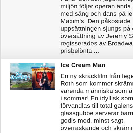
miljön följer operan ända 
med sång och dans på le
Maxim's. Den påkostade
uppsättningen sjungs på 
översättning av Jeremy 
regisserades av Broadw
prisbelönta ...
Ice Cream Man
En ny skräckfilm från leg
Roth som kommer skrä
varenda människa som äl
i sommar! En idyllisk so
förvandlas till total gale
glassgubbe serverar barn
godis med, minst sagt,
överraskande och skrä