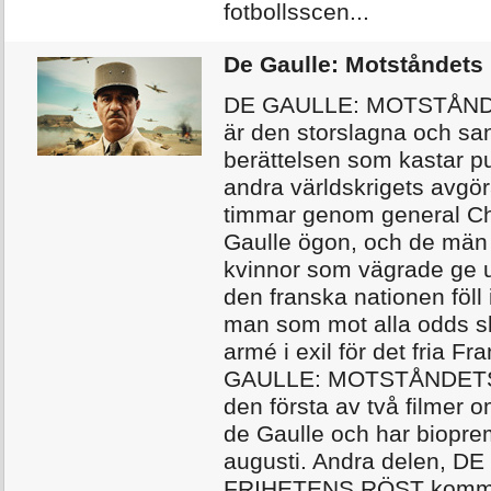
fotbollsscen...
De Gaulle: Motståndets 
DE GAULLE: MOTSTÅND
är den storslagna och sa
berättelsen som kastar pu
andra världskrigets avgö
timmar genom general Ch
Gaulle ögon, och de män
kvinnor som vägrade ge 
den franska nationen föll 
man som mot alla odds 
armé i exil för det fria Fr
GAULLE: MOTSTÅNDETS
den första av två filmer 
de Gaulle och har biopre
augusti. Andra delen, D
FRIHETENS RÖST komme