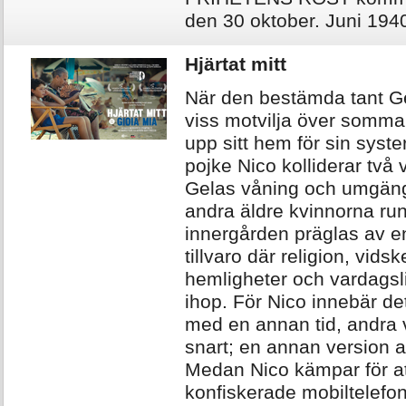
den 30 oktober. Juni 194
Hjärtat mitt
När den bestämda tant 
viss motvilja över somm
upp sitt hem för sin syst
pojke Nico kolliderar två 
Gelas våning och umgän
andra äldre kvinnorna run
innergården präglas av en 
tillvaro där religion, vids
hemligheter och vardagsli
ihop. För Nico innebär de
med en annan tid, andra v
snart; en annan version av
Medan Nico kämpar för att
konfiskerade mobiltelefon