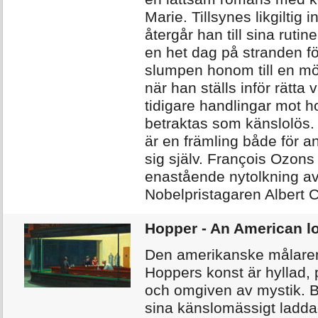
Marie. Tillsynes likgiltig in
återgår han till sina rutin
en het dag på stranden f
slumpen honom till en mö
när han ställs inför rätta
tidigare handlingar mot 
betraktas som känslolös.
är en främling både för a
sig själv. François Ozons
enastående nytolkning a
Nobelpristagaren Albert C
Hopper - An American l
Den amerikanske målare
Hoppers konst är hyllad, 
och omgiven av mystik. 
sina känslomässigt ladd