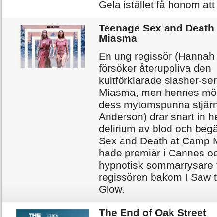
Gela istället få honom att
Teenage Sex and Death
Miasma
En ung regissör (Hannah 
försöker återuppliva den
kultförklarade slasher-s
Miasma, men hennes mö
dess mytomspunna stjärna
Anderson) drar snart in he
delirium av blod och beg
Sex and Death at Camp
hade premiär i Cannes oc
hypnotisk sommarrysare 
regissören bakom I Saw 
Glow.
The End of Oak Street