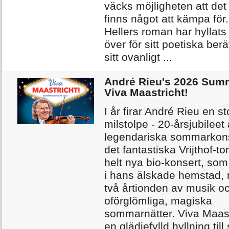
väcks möjligheten att det
finns något att kämpa för
Hellers roman har hyllats
över för sitt poetiska ber
sitt ovanligt ...
André Rieu's 2026 Sum
Viva Maastricht!
I år firar André Rieu en s
milstolpe - 20-årsjubileet
legendariska sommarkons
det fantastiska Vrijthof-t
helt nya bio-konsert, som
i hans älskade hemstad,
två årtionden av musik o
oförglömliga, magiska
sommarnätter. Viva Maast
en glädjefylld hyllning til