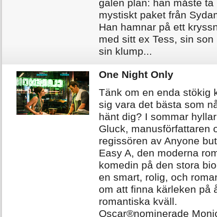
galen plan: han måste ta 
mystiskt paket från Syda
Han hamnar på ett kryssn
med sitt ex Tess, sin son
sin klump...
One Night Only
Tänk om en enda stökig k
sig vara det bästa som n
hänt dig? I sommar hyllar
Gluck, manusförfattaren 
regissören av Anyone bu
Easy A, den moderna ro
komedin på den stora b
en smart, rolig, och roman
om att finna kärleken på 
romantiska kväll.
Oscar®nominerade Moni