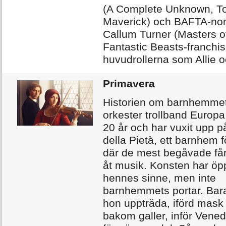
(A Complete Unknown, T
Maverick) och BAFTA-no
Callum Turner (Masters of
Fantastic Beasts-franchis
huvudrollerna som Allie o
Primavera
Historien om barnhemmet
orkester trollband Europa.
20 år och har vuxit upp 
della Pietà, ett barnhem fö
där de mest begåvade får
åt musik. Konsten har öp
hennes sinne, men inte
barnhemmets portar. Bara
hon uppträda, iförd mask
bakom galler, inför Vened