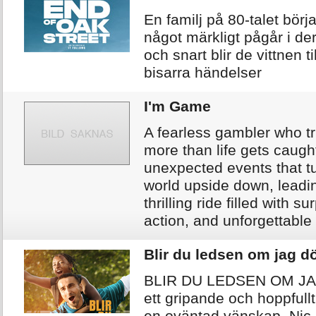
En familj på 80-talet börja
något märkligt pågår i der
och snart blir de vittnen ti
bisarra händelser
I'm Game
A fearless gambler who tr
more than life gets caugh
unexpected events that tu
world upside down, leadi
thrilling ride filled with su
action, and unforgettabl
Blir du ledsen om jag d
BLIR DU LEDSEN OM JA
ett gripande och hoppful