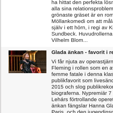
ha hittat den perfekta lö
alla sina relationsproble
grönaste gräset är en ro
Möllankomedi om att måla
själv i ett hörn, i regi av 
Sundbeck. Huvudrollerna
Vilhelm Blom...
Glada änkan - favorit i r
Vi får njuta av operastjä
Fleming i rollen som en
femme fatale i denna kla
publikfavorit som livesän
2015 och slog publikreko
biograferna. Nypremiär 7 
Lehárs förtrollande opere
änkan fängslar Hanna Gla
Paris, och den jugendins