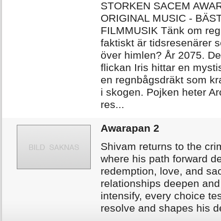
STORKEN SACEM AWA
ORIGINAL MUSIC - BÄS
FILMMUSIK Tänk om reg
faktiskt är tidsresenärer 
över himlen? År 2075. De
flickan Iris hittar en mysti
en regnbågsdräkt som kr
i skogen. Pojken heter A
res...
Awarapan 2
Shivam returns to the cri
where his path forward 
redemption, love, and sac
relationships deepen and 
intensify, every choice te
resolve and shapes his de