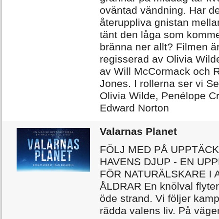
oväntad vändning. Har de
återuppliva gnistan mellan
tänt den låga som komme
bränna ner allt? Filmen ä
regisserad av Olivia Wil
av Will McCormack och 
Jones. I rollerna ser vi S
Olivia Wilde, Penélope C
Edward Norton
Valarnas Planet
FÖLJ MED PÅ UPPTÄCK
HAVENS DJUP - EN UP
FÖR NATURÄLSKARE I 
ÅLDRAR En knölval flyte
öde strand. Vi följer kamp
rädda valens liv. På vägen