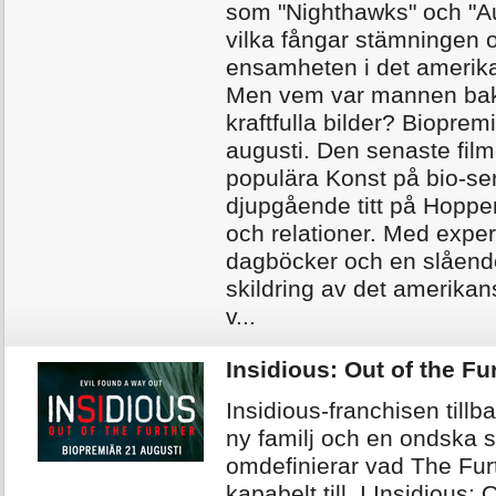
som "Nighthawks" och "A
vilka fångar stämningen 
ensamheten i det amerika
Men vem var mannen ba
kraftfulla bilder? Bioprem
augusti. Den senaste film
populära Konst på bio-ser
djupgående titt på Hopper
och relationer. Med expert
dagböcker och en slående
skildring av det amerikan
v...
Insidious: Out of the Fu
Insidious-franchisen till
ny familj och en ondska
omdefinierar vad The Fur
kapabelt till. I Insidious: 