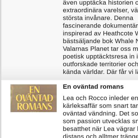
även upptäcka historien
extraordinära varelser, v
största invånare. Denna
fascinerande dokumentär
inspirerad av Heathcote 
bästsäljande bok Whale N
Valarnas Planet tar oss 
poetisk upptäcktsresa in 
outforskade territorier oc
kända världar. Där får vi l
En oväntad romans
Lea och Rocco inleder e
kärleksaffär som snart ta
oväntad vändning. Det so
som passion utvecklas sna
besatthet när Lea vägrar 
distans och alltmer tränger