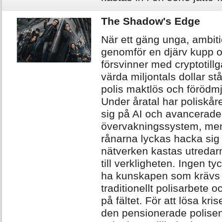
The Shadow's Edge
När ett gäng unga, ambit
genomför en djärv kupp 
försvinner med cryptotill
värda miljontals dollar s
polis maktlös och förödm
Under åratal har poliskåre
sig på AI och avancerade
övervakningssystem, me
rånarna lyckas hacka sig 
nätverken kastas utredarn
till verkligheten. Ingen ty
ha kunskapen som krävs 
traditionellt polisarbete 
på fältet. För att lösa kri
den pensionerade polis