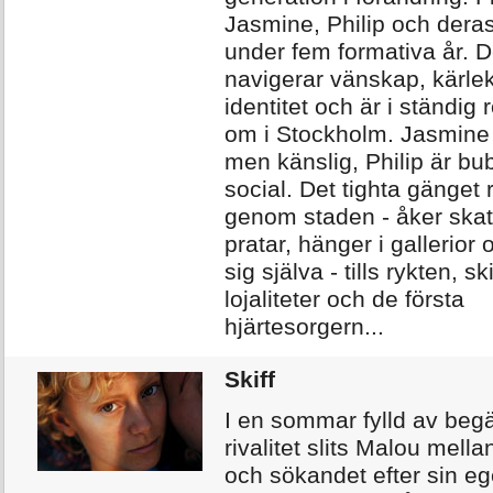
Jasmine, Philip och dera
under fem formativa år. 
navigerar vänskap, kärle
identitet och är i ständig 
om i Stockholm. Jasmine 
men känslig, Philip är bu
social. Det tighta gänget 
genom staden - åker ska
pratar, hänger i gallerior 
sig själva - tills rykten, s
lojaliteter och de första
hjärtesorgern...
Skiff
I en sommar fylld av beg
rivalitet slits Malou mellan
och sökandet efter sin e