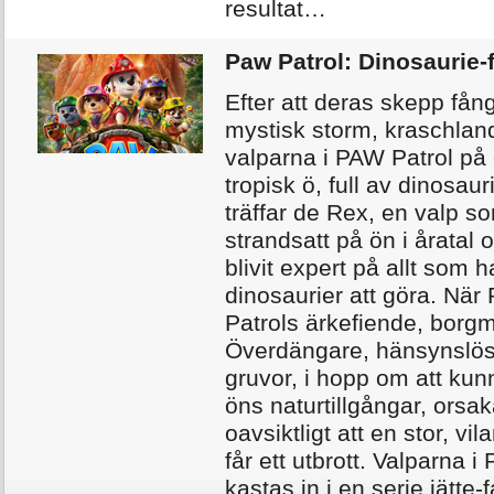
resultat…
Paw Patrol: Dinosaurie-
Efter att deras skepp fång
mystisk storm, kraschlan
valparna i PAW Patrol på
tropisk ö, full av dinosaur
träffar de Rex, en valp so
strandsatt på ön i åratal
blivit expert på allt som 
dinosaurier att göra. Nä
Patrols ärkefiende, borg
Överdängare, hänsynslös
gruvor, i hopp om att kun
öns naturtillgångar, orsa
oavsiktligt att en stor, vi
får ett utbrott. Valparna i
kastas in i en serie jätte-fa