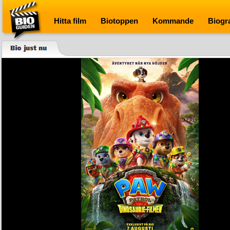
Bioguiden
Hitta film
Biotoppen
Kommande
Biogr